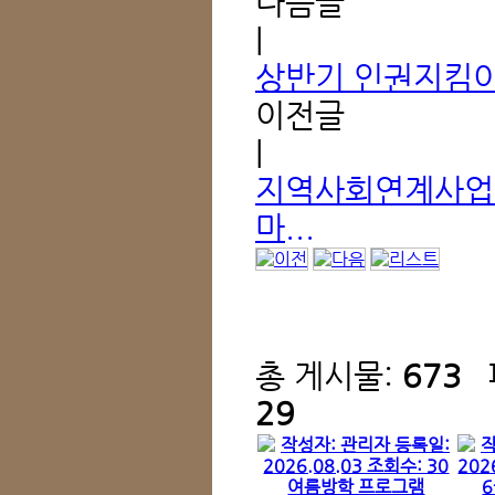
다음글
|
상반기 인권지킴
이전글
|
지역사회연계사업 '
마...
총 게시물:
673
29
여름방학 프로그램
6