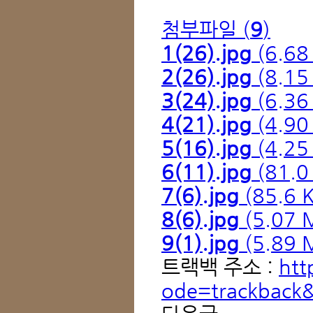
첨부파일 (
9
)
1(26).jpg
(6.68
2(26).jpg
(8.15
3(24).jpg
(6.36
4(21).jpg
(4.90
5(16).jpg
(4.25
6(11).jpg
(81.0
7(6).jpg
(85.6 
8(6).jpg
(5.07 
9(1).jpg
(5.89 
트랙백 주소 :
htt
ode=trackback