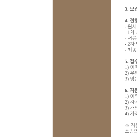
모
3.
전
4.
원서
-
차
- 1
서류
-
차
- 2
최종
-
접
5.
이
1)
우
2)
방
3)
지
6.
이
1)
자
2)
개
3)
자
4)
※
지
소망