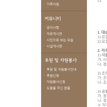
다
.
· 가족지원
· 공지사항
대상
1.
· 자유게시판
모
1)
· 사진으로 보는 모습
모
2)
· 시설게시판
자
2.
재
1)
가
사
.
나
정
.
· 후원 및 자원봉사안내
조
2)
· 후원신청
가
조
.
· 자원봉사신청
나
조
.
· 도움을 주신 분들
공
3)
가
정
.
나
정
.
※
자