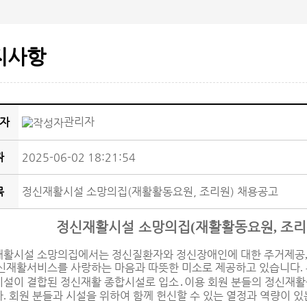
지사항
관리자
자
짜
2025-06-02 18:21:54
목
정신재활시설 소망의집(재활활동요원, 조리원) 채용공고
정신재활시설 소망의집
(
재활활동요원
,
조리
재활시설 소망의집에서는 정신질환자와 정신장애인에 대한 주거제공
신재활서비스를 사랑하는 마음과 따뜻한 미소로 제공하고 있습니다
.
설이 결합된 정신재활 종합시설로 입소
․
이용 회원 분들의 정신재
다
회원 분들과 시설을 위하여 함께 헌신할 수 있는 열정과 역량이 
.