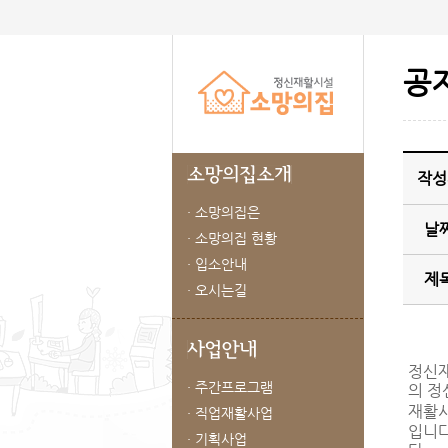
공
작성
· 소망의집은
날
· 소망의집 현황
· 입소안내
제
· 오시는길
정신
· 주간프로그램
의 정
재활시
· 직업재활사업
입니
· 기획사업