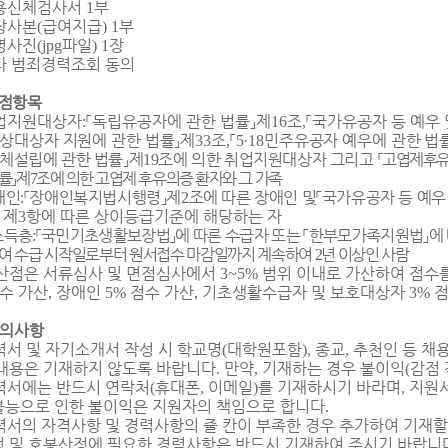
용신체검사서
부
1
장사본
급여지급
부
(
) 1
명사진
파일
장
(jpg
) 1
타 범죄경력조회 동의
점항목
업지원대상자
「
독립유공자에 관한 법률
」
제
조
「
국가유공자 등 예우 
:
16
,
상대상자 지원에 관한 법률
」
제
조
「
민주유공자 예우에 관한 법
33
,
5·18
체설립에 관한 법률
」
제
조에 의한 취업지원대상자 그리고
「
고엽제후유
19
률
」
제
조에 의한 고엽제 후유의증 환자와
그 가족
7
애인
「
장애인복지법시행령
」
제
조에 따른 장애인 및
「
국가유공자 등 예우
:
2
 제
항에 따른 상이등급기준에 해당하는 자
3
소득층
「
국민기초생활보장법
」
에 따른 수급자 또는
「
한부모가족지원법
」
에
:
여 수급 시작일로부터 원서접수 마감일까지 계속하여
년 이상인 사람
2
산점은 서류심사 및 면점심사에서
범위 이내로 가산하여 점수
3~5%
수 가산
장애인
점수 가산
기초생활수급자 및 보호대상자
점
,
5%
,
3%
의사항
력서 및 자기소개서 작성 시 학교명
대학원포함
종교
추천인 등 채
(
),
,
내용은 기재하지 않도록 바랍니다
만약
기재하는 경우 불이익
감점
.
,
(
력서에는 반드시 연락처
휴대폰
이메일
를 기재하시기 바라며
지원서
(
,
)
,
능으로 인한 불이익은 지원자의 책임으로 합니다
.
력서의 자격사항 및 경력사항의 줄 칸이 부족한 경우 추가하여 기재할
 및 호봉산정에 필요한 경력사항은 반드시 기재하여 주시기 바랍니