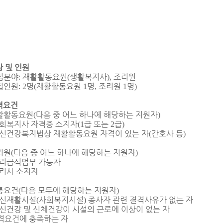
 및 인원
집분야
재활활동요원
생활복지사
조리원
:
(
),
집인원
명
재활활동요원
명
조리원
명
: 2
(
1
,
1
)
격요건
활활동요원
다음 중 어느 하나에 해당하는 지원자
(
)
회복지사 자격증 소지자
급 또는
급
(1
2
)
신건강복지법상 재활활동요원 자격이 있는 자
간호사 등
(
)
리원
다음 중 어느 하나에 해당하는 지원자
(
)
리급식업무 가능자
리사 소지자
통요건
다음 모두에 해당하는 지원자
(
)
신재활시설
사회복지시설
종사자 관련 결격사유가 없는 자
(
)
신건강 및 신체건강이 시설의 근로에 이상이 없는 자
격요건에 충족하는 자