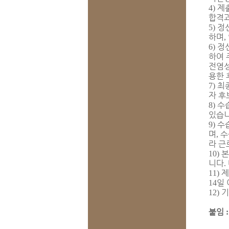
제
4)
합격과
정
5)
하며
,
정
6)
하여 
전염성
용한 
최
7)
자 후
수
8)
있습
수
9)
며
수
,
라 근
본
10)
니다
.
제
11)
일
14
기
12)
붙임