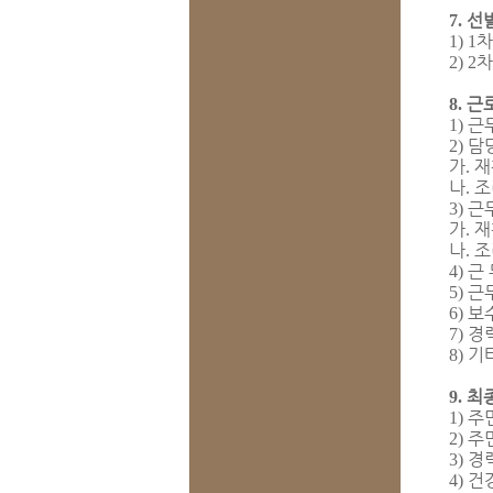
선
7.
차
1) 1
차
2) 2
근
8.
근
1)
담
2)
가
재
.
나
조
.
근
3)
가
재
.
나
조
.
근 
4)
근
5)
보
6)
경
7)
기
8)
최
9.
주
1)
주
2)
경
3)
건
4)