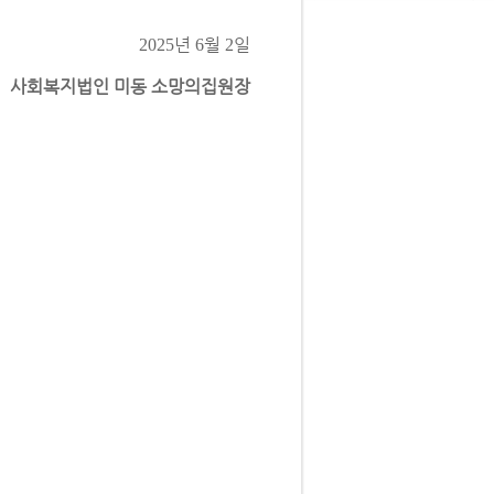
년
월
일
2025
6
2
사회복지법인 미동 소망의집원장