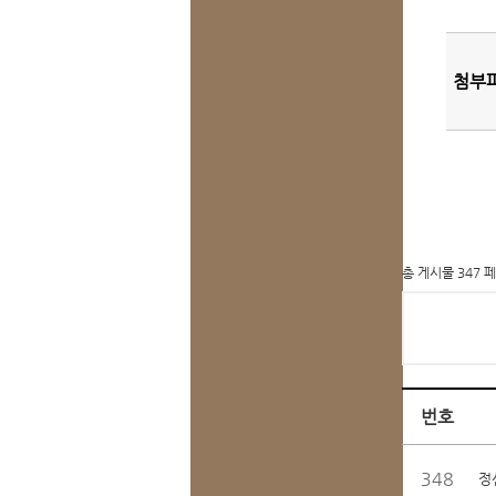
첨부
총 게시물 347 페
번호
348
정