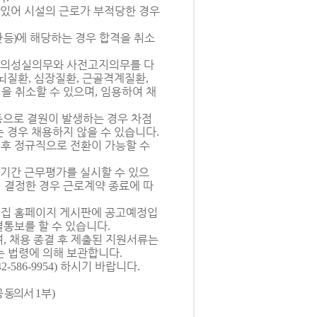
 있어 시설의 근로가 부적당한 경우
 등
에 해당하는 경우 합격을 취소
)
 신의성실의무와 사전고지의무를 다
 뇌질환
심장질환
근골격계질환
,
,
,
을 취소할 수 있으며
임용하여 채
,
등으로 결원이 발생하는 경우 차점
 경우 채용하지 않을 수 있습니다
.
이후 정규직으로 전환이 가능할 수
습기간 근무평가를 실시할 수 있으
 결정한 경우 근로계약 종료에 따
의집 홈페이지 게시판에 공고예정입
별통보를 할 수 있습니다
.
며
채용 종결 후 제출된 지원서류는
,
는 법령에 의해 보관합니다
.
하시기 바랍니다
42-586-9954)
.
공 동의서
부
1
)