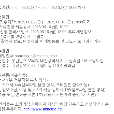
집기간
월
월
까지
:
2025.06.02.(
) ~ 2025.06.16.(
) 18:00
형일정
접수기간
월
월
까지
: 2025.06.02.(
) ~ 2025.06.16.(
) 18:00
 서류전형 서류심사
월
: 2025.06.16.(
) 18:00
전형 합격자 발표
월
이후 개별통보
: 2025.06.16.(
) 18:00
 면접시험 면접심사
개별통보
:
 합격자 발표
면접시험 후 개별통보 및 필요시 홈페이지 게시
:
수방법
메일접수
: somangzip@midong.or.kr
편접수
우편번호
대전광역시 서구 실미길
소망의집
:
35423,
116
문접수
대전광역시 서구 실미길
소망의집
:
116
원서류
제출서류
(
)
력서
부
첨부파일 본원 양식
1
(
)
기소개서
부
첨부파일 본원 양식
조리원은 생략가능
1
(
,
)
인정보수집
이용 및 제
자 제공 동의서
부
첨부파일 본원 양식
,
3
1
(
)
격증 또는 면허증 사본
부
해당자 지원자격 증명
가지만
1
(
1
)
원서류는 소망의집 홈페이지 게시판 해당 채용공고 첨부파일 사용
의집 홈체이지
:
http://www.smhouse.net