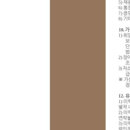
채
5)
통
6)
증
7)
기
8)
가
10.
취
1)
보
단
법
장
2)
조
저
3)
급
※
가
점
유
12.
이
1)
별적 
이
2)
연락불
이
3)
력인정