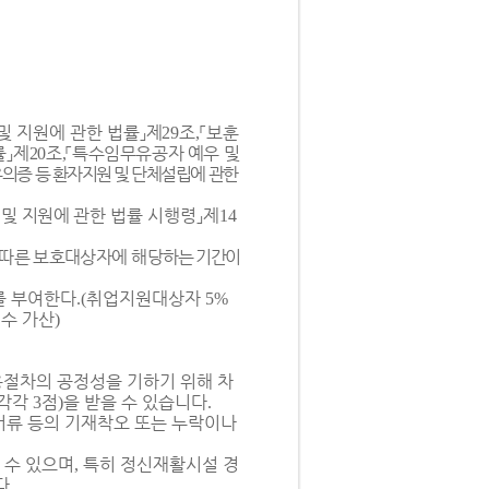
및 지원에 관한
법률
」
제
조
「
보훈
29
,
률
」
제
조
「
특수임무유공자 예우 및
20
,
의증 등 환자지원 및 단체설립에 관한
 및 지원에
관한
법률 시행령
」
제
14
 따른 보호대상자에
해
당하는 기간이
를 부여한다
취업지원대상자
.(
5%
수 가산
)
용절차의 공정성을 기하기 위해 차
 각각
점
을 받을 수 있습니다
3
)
.
류 등의 기재착오 또는 누락이나
 수 있으며
특히 정신재활시설 경
,
다
.