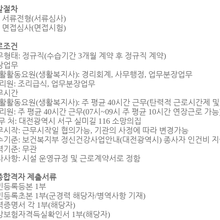
발절차
 서류전형
서류심사
(
)
 면접심사
면접시험
(
)
로조건
무형태
정규직
수습기간
개월 계약 후 정규직 계약
:
(
3
)
당업무
활활동요원
생활복지사
경리회계
사무행정
업무분장업무
(
):
,
,
리원
조리급식
업무분장업무
:
,
무시간
활활동요원
생활복지사
주 평균
시간 근무
탄력적 근로시간제 및
(
):
40
(
리원
주 평균
시간 근무
시
시 주 평균
시간 연장근로 가능
:
40
(07
~09
10
무 처
대전광역시 서구 실미길
소망의집
:
116
무시작
근무시작일 협의가능
기관의 사정에 따라 변경가능
:
,
수기준
보건복지부 정신건강사업안내
대전광역시
종사자 인건비 
:
(
)
력기준
무관
:
타사항
시설 운영규정 및 근로계약서로 정함
:
종합격자 제출서류
민등록등본
부
1
민등록초본
부
군경력 해당자
병역사항 기재
1
(
/
)
력증명서 각
부
해당자
1
(
)
강보험자격득실확인서
부
해당자
1
(
)