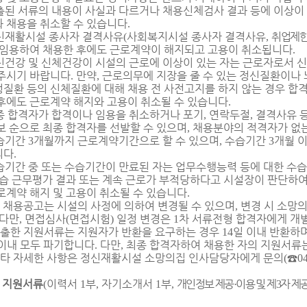
출된 서류의 내용이 사실과 다르거나 채용신체검사 결과 등에 이상이
 채용을 취소할 수 있습니다
.
신재활시설 종사자 결격사유
사회복지시설 종사자 결격사유
취업제한
(
,
임용하여 채용한 후에도 근로계약이 해지되고 고용이 취소됩니다
.
신건강 및 신체건강이 시설의 근로에 이상이 있는 자는 근로자로서
주시기 바랍니다
만약
근로의무에 지장을 줄 수 있는 정신질환이나
.
,
질환 등의 신체질환에 대해 채용 전 사전고지를 하지 않는 경우 합격
후에도 근로계약 해지와 고용이 취소될 수 있습니다
.
종 합격자가 합격이나 임용을 취소하거나 포기
연락두절
결격사유 
,
,
보 순으로 최종 합격자를 선발할 수 있으며
채용분야의 적격자가 없는
,
습기간
개월까지 근로계약기간으로 할 수 있으며
수습기간
개월 
3
,
3
니다
.
습기간 중 또는 수습기간이 만료된 자는 업무수행능력 등에 대한 수
습 근무평가 결과 또는 계속 근로가 부적당하다고 시설장이 판단하여
로계약 해지 및 고용이 취소될 수 있습니다
.
 채용공고는 시설의 사정에 의하여 변경될 수 있으며
변경 시 소망
,
다만
면접심사
면접시험
일정 변경은
차 서류전형 합격자에게 개
,
(
)
1
출한 지원서류는 지원자가 반환을 요구하는 경우
일 이내 반환하
14
 이내 모두 파기합니다
다만
최종 합격자하여 채용한 자의 지원서류
.
,
타 자세한 사항은 정신재활시설 소망의집 인사담당자에게 문의
☎
(
0
지원서류
이력서
부
자기소개서
부
개인정보 제공
이용 및 제
자 제
:
(
1
,
1
,
·
3