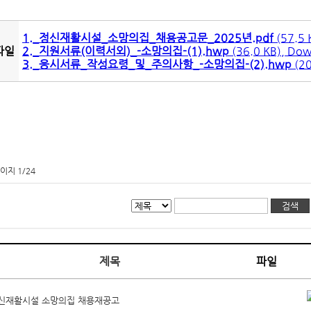
1._정신재활시설_소망의집_채용공고문_2025년.pdf
(57.5 
파일
2._지원서류(이력서외)_-소망의집-(1).hwp
(36.0 KB), Do
3._응시서류_작성요령_및_주의사항_-소망의집-(2).hwp
(20
이지 1/24
제목
파일
신재활시설 소망의집 채용재공고