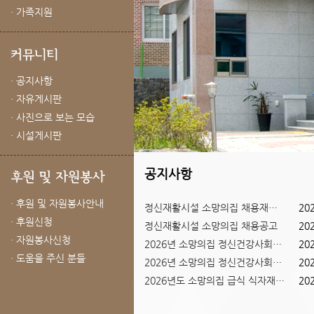
· 가족지원
· 공지사항
· 자유게시판
· 사진으로 보는 모습
· 시설게시판
공지사항
· 후원 및 자원봉사안내
정신재활시설 소망의집 채용재공고
20
· 후원신청
정신재활시설 소망의집 채용공고
20
Previous
Next
· 자원봉사신청
2026년 소망의집 정신건강사회복...
20
1
2
3
· 도움을 주신 분들
2026년 소망의집 정신건강사회복...
20
2026년도 소망의집 급식 식자재 ...
20