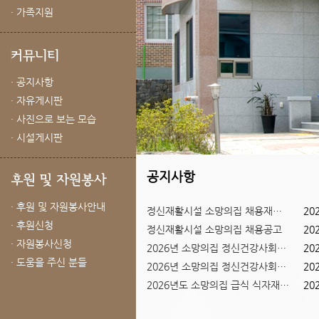
· 가족지원
· 공지사항
· 자유게시판
· 사진으로 보는 모습
· 시설게시판
공지사항
· 후원 및 자원봉사안내
정신재활시설 소망의집 채용재공고
20
· 후원신청
정신재활시설 소망의집 채용공고
20
Previous
Next
· 자원봉사신청
2026년 소망의집 정신건강사회복...
20
1
2
3
· 도움을 주신 분들
2026년 소망의집 정신건강사회복...
20
2026년도 소망의집 급식 식자재 ...
20